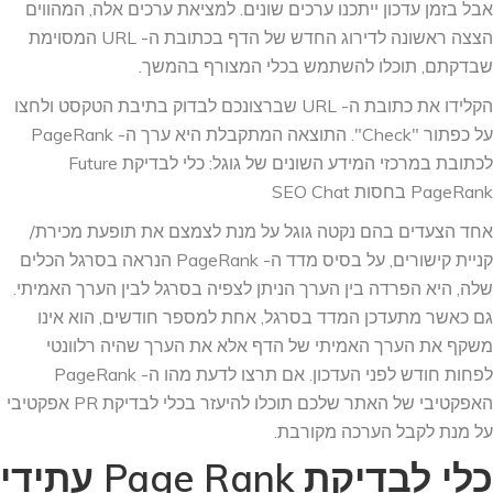
אבל בזמן עדכון ייתכנו ערכים שונים. למציאת ערכים אלה, המהווים
הצצה ראשונה לדירוג החדש של הדף בכתובת ה- URL המסוימת
שבדקתם, תוכלו להשתמש בכלי המצורף בהמשך.
הקלידו את כתובת ה- URL שברצונכם לבדוק בתיבת הטקסט ולחצו
על כפתור "Check". התוצאה המתקבלת היא ערך ה- PageRank
לכתובת במרכזי המידע השונים של גוגל: כלי לבדיקת Future
PageRank בחסות SEO Chat
אחד הצעדים בהם נקטה גוגל על מנת לצמצם את תופעת מכירת/
קניית קישורים, על בסיס מדד ה- PageRank הנראה בסרגל הכלים
שלה, היא הפרדה בין הערך הניתן לצפיה בסרגל לבין הערך האמיתי.
גם כאשר מתעדכן המדד בסרגל, אחת למספר חודשים, הוא אינו
משקף את הערך האמיתי של הדף אלא את הערך שהיה רלוונטי
לפחות חודש לפני העדכון. אם תרצו לדעת מהו ה- PageRank
האפקטיבי של האתר שלכם תוכלו להיעזר בכלי לבדיקת PR אפקטיבי
על מנת לקבל הערכה מקורבת.
כלי לבדיקת Page Rank עתידי