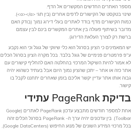
מספר האתרים החדשים המקשרים אל הדף.
שינוי בטקסט של הקישורים לדפים אחרים (בין תגי <a></a>).
כמות הקישורים מדף בודד לאתרים בעלי דירוג נמוך (בודק האם
מדובר בשיתוף פעולה בין אתרים המקשרים בינם לבין עצמם
ברשת רק לצורך העלאת הדירוג).
יש המאמינים כי הציון בסרגל הוא כלי שיווקי של גוגל וכי הוא נקבע
ע"פ פרמטרים פנימיים של גוגל בלבד. בכל מקרה הציון בסרגל הכלים
לא אמור להיות השיקול המרכזי בהחלטה האם להחליף קישורים עם
אתר כזה או אחר – יתכן שהציון נמוך היום אבל בעתיד כשהוא יהיה
גבוה אותו אתר עדיין יקשר אליכם בזמן שאחרים יתחננו לקבל בו
קישור.
בדיקת PageRank עתידי
אחת למספר חודשים מתבצע עדכון PageRank לאתרים (Google
Toolbar). בין עדכונים יהיה ערך ה- PageRank בסרגל הכלים זהה
בכל מרכזי המידע השונים של מנוע החיפוש (Google DataCenters),