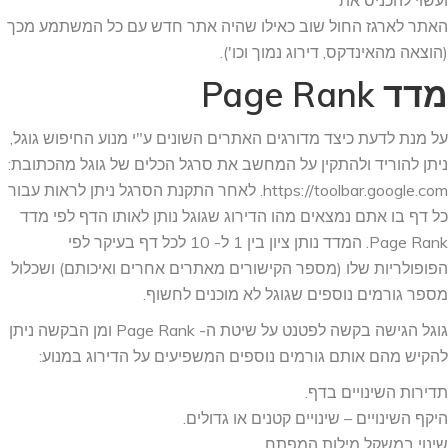
ועשוי להכניס את
האתר לארגז החול שוב כאילו שהיה אתר חדש עם כל המשתמע מכך
(הוצאה מהאינדקס, דירוג נמוך וכו').
מדד Page Rank
על מנת לדעת כיצד מדורגים האתרים השונים ע"י מנוע החיפוש גוגל,
ניתן להוריד ולהתקין על המחשב את סרגל הכלים של גוגל מהכתובת:
https://toolbar.google.com. לאחר התקנת הסרגל ניתן לראות עבור
כל דף בו אתם נמצאים מהו הדירוג שגוגל נותן לאותו הדף לפי מדד
Page Rank. המדד נותן ציון בין 1 ל- 10 לכל דף בעיקר לפי
הפופולריות שלו (מספר הקישורים מאתרים אחרים ואיכותם) ושכלול
מספר גורמים נוספים שגוגל לא מוכנים לחשוף.
גוגל הגישה בקשה לפטנט על שיטת ה- Page Rank ומן הבקשה ניתן
להקיש מהם אותם גורמים נוספים המשפיעים על הדירוג במנוע:
תדירות השינויים בדף.
היקף השינויים – שינויים קטנים או גדולים.
שינוי במשקל מילות המפתח.