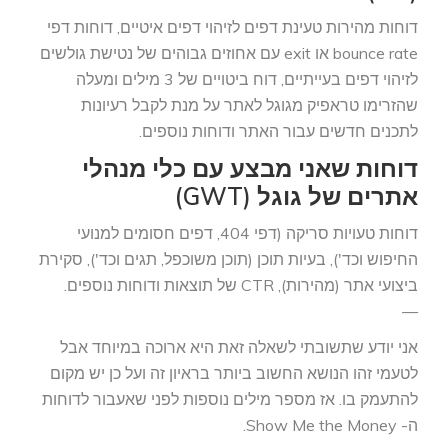
דוחות מהירות טעינת דפים לזיהוי דפים איטיים, דוחות דפי
bounce rate או exit עם אחוזים גבוהים של נטישת גולשים
לזיהוי דפים בעייתיים, דוח ביטויים של 3 מילים ומעלה
שהזרימו טראפיק מגוגל לאתר על מנת לקבל רעיונות
לתכנים חדשים עבור האתר ודוחות נוספים.
דוחות שאני מבצע עם כלי מנהלי
אתרים של גוגל (GWT)
דוחות טעויות סריקה (דפי 404, דפים חסומים למנועי
החיפוש וכד'), בעיות תוכן (תוכן משוכפל, תגים וכד'), סקירת
ביצועי אתר (מהירות), CTR של תוצאות ודוחות נוספים.
—
אני יודע שתשובתי לשאלה זאת היא ארוכה במיוחד אבל
לטעמי זהו הנושא החשוב ביותר בראיון זה ועל כן יש מקום
להתעמק בו. אז מספר מילים נוספות לפני שאעבור לדוחות
ה- Show Me the Money.