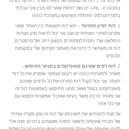
או 302 וכד'), דוח על סטטוס של מפות האתר, דוח על בעיות
במבנה ה- URL-ים ושני דוחות שאני לא מבין איך עבדתי
בלעדיהם לפני התחלת השימוש במערכת iSEO:
1.
דוח יתרון תחרותי
– הוא דוח השוואתי בין האתר שאני
מקדם לאתרי המתחרים שבו אני יכול לראות מהן נקודות
החולשה שלי יחסית למתחרים במגוון רחב של פרמטרים.
דוח זה מאפשר לי לרכז את מאמצי הקידום שלי במקומות
הנכונים.
2.
דוח דפים שאינם מאונדקסים במנועי החיפוש
–
מאחר ולמערכת iSEO יש רובוט עצמאי, שסורק את כל דפי
האתר, אני יכול לקבל דוח המרכז את כל הדפים שאינם
מאונדקסים בגוגל ושאר מנועי החיפוש. באמצעות דוח זה
אני מאתר הרבה מאוד בעיות שאין לי אפשרות למצוא עם
אף כלי אחר.
על מנת להמחיש את חשיבותו של דוח זה אתן מקרה אמיתי
של חברה שזהותה תישאר חסויה מטעמים ברורים. פנה אליי
לקוח, שהאתר שלו איבד מיקומים באופן גורף עבור כל מילות