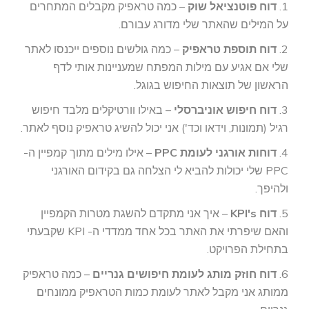
1.
דוח פוטנציאל שוק
– כמה טראפיק מקבלים המתחרים
על המילים שהאתר שלי מדורג עבורם.
2.
דוח תוספת טראפיק
– כמה גולשים נוספים ייכנסו לאתר
שלי אם אגיע עם מילות המפתח שמעניינות אותי לדף
הראשון של תוצאות החיפוש בגוגל.
3.
דוח חיפוש אוניברסלי
– באילו וורטיקלים מלבד חיפוש
רגיל (תמונות, וידאו וכד') אני יכול להשיג טראפיק נוסף לאתר.
4.
דוחות אורגני לעומת PPC
– אילו מילים מתוך קמפיין ה-
PPC שלי יכולות להביא לי הצלחה גם בקידום האורגני
ולהיפך.
5.
דוח KPI's
– איך אני מתקדם להשגת מטרות הקמפיין
והאם שיפרתי את האתר בכל אחד ממדדי ה- KPI שקבעתי
בתחילת הפרויקט.
6.
דוח חוזק מותג לעומת חיפושים גנריים
– כמה טראפיק
ממותג אני מקבל לאתר לעומת כמות הטראפיק ממונחים