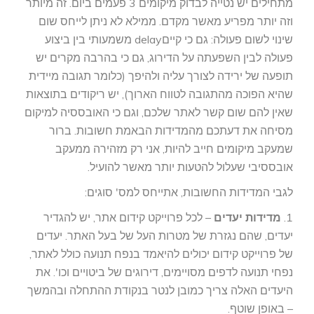
מתחילים יש נטייה לבדוק מיקומים 3 פעמים ביום. זה מיותר
וזה יותר מפריע מאשר מקדם. ממילא לא ניתן לייחס שום
שינוי לשום פעולה: גם כי קייםdelay משמעותי בין ביצוע
פעולה לבין השפעתה על הדירוג, גם כי בהרבה מקרים יש
תופעה של ירידה לצורך עליה ולהיפך (כלומר תגובה מיידית
שהיא הפוכה מהתגובה לטווח הארוך), יש ריקודים בתוצאות
שאין להם שום קשר לאתר שלכם, וגם כי האובססיה למיקום
מסיחה את דעתכם מהמדידות הבאמת חשובות. ברור
שמעקב מיקומים חייב להיות, אני רק מזהירה ממעקב
אובססיבי שעלול להטעות יותר מאשר להועיל.
לגבי המדידות החשובות, אתייחס למס' סוגים:
1.
מדידות יעדים
– לכל פרוייקט קידום אתר, יש להגדיר
יעדים, שהם נגזרת של מטרות העל של בעל האתר. יעדים
של פרוייקט קידום יכולים להיאמד בנפח תנועה כולל לאתר,
נפחי תנועה לדפים מסויימים, דירוגים של ביטויים וכו'. את
היעדים האלה צריך כמובן לנטר בנקודת ההתחלה ובהמשך
– באופן שוטף.