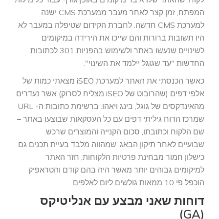
המפתח, זמן קצר לאחר מעבר ממערכת CMS ישנה
למערכת CMS חדשה. לחברת הקידום שטיפלה במעבר לא
היו תשובות ברורות והם שייכו את הירידה במיקומים
לשינויים שנעשו באתר ולשימוש בהפניות 301 לכתובות
החדשות "עד שגוגל יילמד את השינוי".
כאשר הכנסתי את האתר למערכת iSEO מצאתי כמות של
אלפי דפים (שהרובוט של iSEO מצליח לסרוק) אשר נעדרים
מהאינדקסים של גוגל, בינג ויאהו. ברשימת כתובות ה- URL
שמרכז הדוח גיליתי דפים עם כל העסקאות שבוצעו באתר –
שם הלקוח וכתובתו, סכום הקנייה והמוצרים שרכש.
שבועיים לאחר תיקון הבאג, שמהווה מלבד בעיית תכנים גם
כישלון חמור מבחינת פרטיות הלקוחות, חזר האתר
למיקומים גבוהים יותר מאשר היה בהם קודם והטראפיק
הוכפל פי 10 ממאות גולשים ליום לאלפים.
דוחות שאני מבצע עם אנליטיקס
(GA)