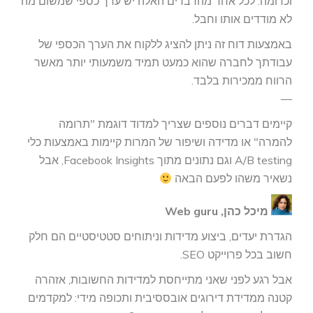
וכדומה. לכל אחד מהדברים האלה יש ערך כספי שמשום מה
לא מודדים אותו וחבל.
באמצעות דוח זה ניתן להציג ללקוח את הערך הכספי של
עבודתך לחברה שהוא כמעט תמיד משמעותי יותר מאשר
הרווח ממכירות בלבד.
—
קיימים דברים נוספים שצריך למדוד דוגמת "תרומה
להמרה" או מדידה ושיפור של המרות קיימות באמצעות כלי
A/B testing וגם נתונים מתוך Facebook Insights, אבל
נשאיר משהו לפעם הבאה
מיכל כהן, Web guru
הגדרת יעדים, ביצוע מדידות וניתוחים סטטיסטיים הם חלק
חשוב בכל פרוייקט SEO.
אבל רגע לפני שאני מתייחסת למדידות החשובות, אזהרה
קטנה ממדידת דירוגים אובססיבית ותכופה מידי: למקדמים