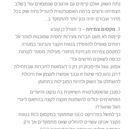
נתח השוק, אולם קיימים גם ארגונים שנמצאים עוד בשלב
הצמיחה ורוצים ברמה האסטרטגית להגדיל נתח שוק בכל
מחיר ועבורם יהיה נכון יותר להתמקד ב…
3.
מקסום צמיחה
– כי הגודל כן קובע.
קיימות לא מעט חברות צעירות יחסית שמוכנות לוותר על
רווחים (ואפילו להפסיד) בטווח הקצר והבינוני במטרה
למקסם צמיחה מבחינת מחזורי פעילות, מספר לקוחות,
כניסה לשווקים חדשים וכד'.
אמזון, גוגל ופייסבוק הן רק 3 דוגמאות לחברות שבתחילת
דרכן נהגו לפי שיטה זו ובכך אפשרו לעצמן את היכולת
להשתלט על השוק ולהיות המובילות בתחומן.
כמובן שהאסטרטגיה השיווקית בה ננקוט והיעדים
המתאימים יכולים להשתנות מקצה לקצה בהתאם ליעדי
העל שהוגדרו.
כך למשל בפרוייקט SEO שממוקד במקסום ROI בטווח
הקצר אנחנו עשויים להחליט שאנו מתמקדים אך ורק