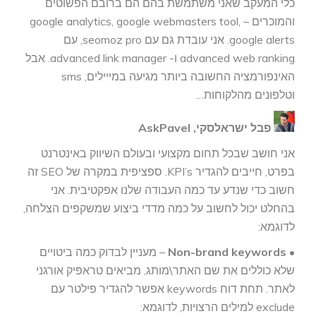
כלי המעקב שאני משתמשת בהם הם ברובם הפשוטים
והמוכרים – google analytics, google webmasters tool,
google alerts. אני עובדת גם עם seomoz pro, עם
advanced web ranking ו- advanced link manager. אבל
האינפורמציה החשובה ביותר מגיעה במייילים, sms
וטלפונים מהלקוחות…
פבל ישראלסקי, AskPavel
אני חושב שבכל תחום מקצועי ובעולם השיווק באינטרנט
בפרט, חייבים להגדיר KPI’s. ספציפית במקרה של SEO זה
חשוב כדי שנדע עד כמה העבודה שלנו אפקטיבית. אני
בהחלט יכול לחשוב על כמה מדדי ביצוע שמשקפים הצלחה,
לדוגמא:
•
Non-brand keywords
– מעניין לבדוק כמה ביטויים
שלא כוללים את שם האתר\מותג, מביאים טראפיק אורגני
לאתר. תחת דוח keywords אפשר להגדיר פילטר עם
exclude למילים הרצויות, לדוגמא: