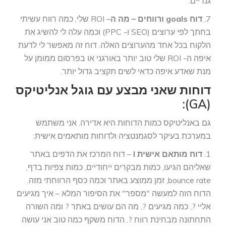
גנריים.
7.
דוח goals ורווחים – מה ה
– ROI שלי, כמה רווח עשיתי
בחתך לפי ערוצים (SEO ו- PPC) וכמה עלה לי להשיג את
הלקוח בכל אחד מהערוצים האלה. דוח זה מאפשר לי לדעת
איפה ה- ROI שלי טוב יותר באורגני או בפרסום ממומן על
מנת שאדע איפה כדאי לשים תקציב גדול יותר.
דוחות שאני מבצע עם גוגל אנליטיקס
(GA):
גם באנליטיקס כמות הדוחות היא אדירה. אני משתמש
במערכת בעיקר לסגמנטציה ולדוחות מותאמים אישית:
1.
דוח מותאם אישית I
– דוח המרכז את הדפים באתר
שאליהם הגיעו, כמות מבקרים ייחודיים, כמות צפיות בדף,
bounce rate, זמן ממוצע באתר וכמה כסף הרווחתי מזה.
הדוח הזה למעשה "מספר" את הסיפור המלא – איך מגיעים
אליי ?, כמה מגיעים ?, מה הם עושים באתר ? ומה השורה
התחתונה מבחינת רווח ?. הדוח משקף כמה טוב אני עושה