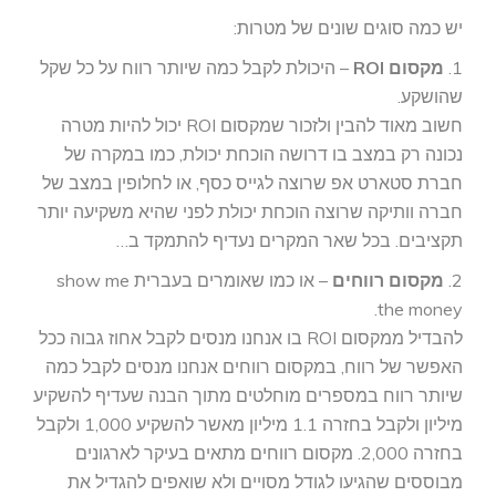
יש כמה סוגים שונים של מטרות:
1.
מקסום ROI
– היכולת לקבל כמה שיותר רווח על כל שקל
שהושקע.
חשוב מאוד להבין ולזכור שמקסום ROI יכול להיות מטרה
נכונה רק במצב בו דרושה הוכחת יכולת, כמו במקרה של
חברת סטארט אפ שרוצה לגייס כסף, או לחלופין במצב של
חברה וותיקה שרוצה הוכחת יכולת לפני שהיא משקיעה יותר
תקציבים. בכל שאר המקרים נעדיף להתמקד ב…
2.
מקסום רווחים
– או כמו שאומרים בעברית show me
the money.
להבדיל ממקסום ROI בו אנחנו מנסים לקבל אחוז גבוה ככל
האפשר של רווח, במקסום רווחים אנחנו מנסים לקבל כמה
שיותר רווח במספרים מוחלטים מתוך הבנה שעדיף להשקיע
מיליון ולקבל בחזרה 1.1 מיליון מאשר להשקיע 1,000 ולקבל
בחזרה 2,000. מקסום רווחים מתאים בעיקר לארגונים
מבוססים שהגיעו לגודל מסויים ולא שואפים להגדיל את