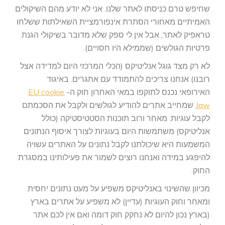
שחיפש טרם כניסתו לאתר שלנו. אני לא יודע מהם השיקולים
האמיתיים מאחורי הסתרת אינפורמציית השאילתות ששלחו
טראפיק לאתר, אבל אין לי ספק שלא מדובר בשיקולי הגנת
פרטיות הגולשים (שממילא היו חסויים).
לא רק מצד גוגל אנליטיקס (הכלי המרכזי היום למדידה אצל
רובנו) אנחנו צריכים להתמודד עם אתגרים. באיגוד
האירופאי נכנס לתוקפו במאי האחרון חוק ה-
EU cookie
law
, שמחייב אתרים להודיע לגולשים ולקבל את הסכמתם
לקבל עוגיות. מאחר ורוב תוכנות הסטטיסטיקה (כולל
אנליטיקס) משתמשות היום בעוגיות לצורך איסוף הנתונים
המשמעות היא שיכולתנו לקבל נתונים על האתרים עשויה
להיפגע במידה ואנחנו רוצים לשמור את פעילותינו במסגרת
החוק.
מכיוון שהשינוי באנליטיקס משפיע על מעט נתונים יחסית
ומאחר וחוק העוגיות (עדיין) לא משפיע על אתרים בארץ
(בארץ נכון להיום לא נחקק חוק דומה ואם אין לכם אתר