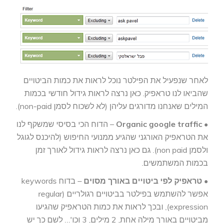
לאחר שנפעיל את הפילטר נוכל לראות את כמות הביטויים
שהביאו לנו טראפיק. כאן נרצה לראות גידול חודשי בכמות
המילים שאנחנו מדורגים עליהן (לא לשכוח לסמן non-paid).
•
Organic google traffic
– הדוח הכי בסיסי שמשקף לנו
את הטראפיק האורגני שהגיע ממנועי החיפוש (להיכנס לגוגל
ולסמן non paid). גם כאן נרצה לראות גידול לאורך זמן
בכמות המשתמשים.
•
טראפיק לפי ביטויים באורך מסוים
– בדוח keywords
אפשר להשתמש בפילטר בביטויים רגולריים (regular
expression), ובכך לראות את כמות הטראפיק שהגיעו
מביטויים באורך מילה אחת, 2 מילים, 3 וכו'… לשם כך יש