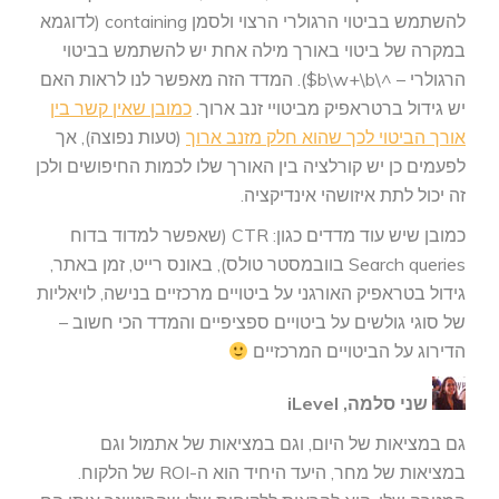
להשתמש בביטוי הרגולרי הרצוי ולסמן containing (לדוגמא
במקרה של ביטוי באורך מילה אחת יש להשתמש בביטוי
הרגולרי – ^\b\w+\b$). המדד הזה מאפשר לנו לראות האם
יש גידול ברטראפיק מביטויי זנב ארוך.
כמובן שאין קשר בין
אורך הביטוי לכך שהוא חלק מזנב ארוך
(טעות נפוצה), אך
לפעמים כן יש קורלציה בין האורך שלו לכמות החיפושים ולכן
זה יכול לתת איזושהי אינדיקציה.
כמובן שיש עוד מדדים כגון: CTR (שאפשר למדוד בדוח
Search queries בוובמסטר טולס), באונס רייט, זמן באתר,
גידול בטראפיק האורגני על ביטויים מרכזיים בנישה, לויאליות
של סוגי גולשים על ביטויים ספציפיים והמדד הכי חשוב –
הדירוג על הביטויים המרכזיים
שני סלמה, iLevel
גם במציאות של היום, וגם במציאות של אתמול וגם
במציאות של מחר, היעד היחיד הוא ה-ROI של הלקוח.