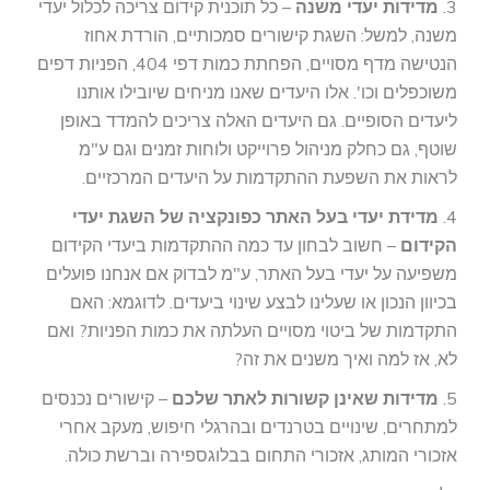
3.
מדידות יעדי משנה
– כל תוכנית קידום צריכה לכלול יעדי
משנה, למשל: השגת קישורים סמכותיים, הורדת אחוז
הנטישה מדף מסויים, הפחתת כמות דפי 404, הפניות דפים
משוכפלים וכו'. אלו היעדים שאנו מניחים שיובילו אותנו
ליעדים הסופיים. גם היעדים האלה צריכים להמדד באופן
שוטף, גם כחלק מניהול פרוייקט ולוחות זמנים וגם ע"מ
לראות את השפעת ההתקדמות על היעדים המרכזיים.
4.
מדידת יעדי בעל האתר כפונקציה של השגת יעדי
הקידום
– חשוב לבחון עד כמה ההתקדמות ביעדי הקידום
משפיעה על יעדי בעל האתר, ע"מ לבדוק אם אנחנו פועלים
בכיוון הנכון או שעלינו לבצע שינוי ביעדים. לדוגמא: האם
התקדמות של ביטוי מסויים העלתה את כמות הפניות? ואם
לא, אז למה ואיך משנים את זה?
5.
מדידות שאינן קשורות לאתר שלכם
– קישורים נכנסים
למתחרים, שינויים בטרנדים ובהרגלי חיפוש, מעקב אחרי
אזכורי המותג, אזכורי התחום בבלוגספירה וברשת כולה.