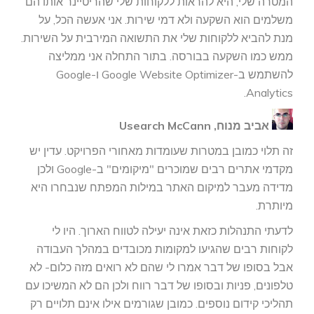
המטרה שלי, היא להראות ללקוחות שלי שהריטיינר אותו הם
משלמים הוא השקעה ולא דמי שירות. אני אעשה הכל, על
מנת להביא ללקוחות שלי את התשואה המירבית על השירות.
ממש כמו השקעה בבורסה. בתור התחלה אני ממליצה
להשתמש ב-Google Website Optimizer ו-Google
Analytics.
אביב מנוח, Usearch McCann
זה תלוי כמובן במטרות שעומדות מאחורי הפרויקט. עדין יש
מקדמי אתרים רבים שמוכרים "מיקומים" ב-Google ולכן
מדידה מעבר למיקום האתר במילות המפתח שנבחרו היא
מיותרת.
לדעתי התנהלות כזאת אינה יעילה לטווח הארוך. היו לי
לקוחות רבים שהגיעו למקומות מכובדים במהלך העבודה
אבל בסופו של דבר אמרו לי שהם לא רואים מזה כלום- לא
טלפונים, פניות ובסופו של דבר רווח ולכן הם לא המשיכו עם
תהליכי קידום נוספים. כמובן שגורמים אילו אינם תלויים רק