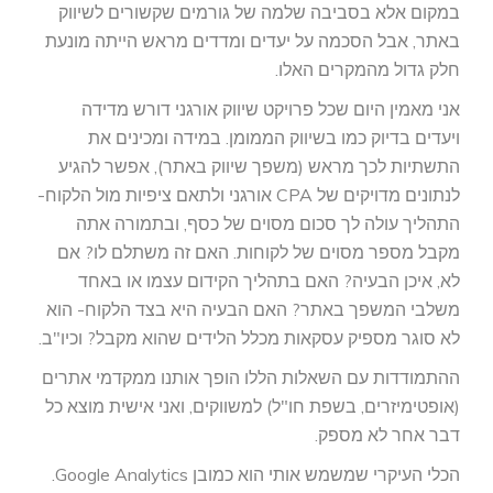
במקום אלא בסביבה שלמה של גורמים שקשורים לשיווק
באתר, אבל הסכמה על יעדים ומדדים מראש הייתה מונעת
חלק גדול מהמקרים האלו.
אני מאמין היום שכל פרויקט שיווק אורגני דורש מדידה
ויעדים בדיוק כמו בשיווק הממומן. במידה ומכינים את
התשתיות לכך מראש (משפך שיווק באתר), אפשר להגיע
לנתונים מדויקים של CPA אורגני ולתאם ציפיות מול הלקוח-
התהליך עולה לך סכום מסוים של כסף, ובתמורה אתה
מקבל מספר מסוים של לקוחות. האם זה משתלם לו? אם
לא, איכן הבעיה? האם בתהליך הקידום עצמו או באחד
משלבי המשפך באתר? האם הבעיה היא בצד הלקוח- הוא
לא סוגר מספיק עסקאות מכלל הלידים שהוא מקבל? וכיו"ב.
ההתמודדות עם השאלות הללו הופך אותנו ממקדמי אתרים
(אופטימיזרים, בשפת חו"ל) למשווקים, ואני אישית מוצא כל
דבר אחר לא מספק.
הכלי העיקרי שמשמש אותי הוא כמובן Google Analytics.