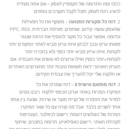
SEO ומה התרומה של הקמפיין לעסק – אם אתה מצליח
להציג רווח לעסק, תוכל לקבל תקציבים נוספים.
2.
דוח כל מקורות התנועה
– משקף את כל הפעילות
שהעסק עושה: קידום, שותפים, פעילות חברתית, PPC, RSS
וכדומה. אפשר עבור כל מקור להוסיף את הרווח שנגזר
מאותו ערוץ ובכך לבחון איזה ערוץ מביא לאתר המקודם יותר
לקוחות, איזה ערוץ מביא יותר כסף (לא בהכרח יותר
לקוחות=יותר כסף) ואילו ערוצים לא עושים את העבודה. אם
הערוץ האורגני יראה תוצאות טובות יותר מהערוצים האחרים
אז הלקוח שלי יוכל להעריך את עבודת הקידום.
3.
דוח מותאם אישית II
– דוח שמרכז את כל
המיקרו-המרות באתר וערכן הכספי ללקוח. רובנו נוטים
למדוד את ההמרה של קניית מוצר או שירות, שנעה בין אחוז
אחד לשניים בלבד. אבל מה קורה עם כל שאר המיקרו
המרות של הגולשים דוגמת: רישום לניוזלטר, הצטרפות
לקהילת האתר, רישום כאפילאייט, תרומה בתכנים, שיתוף