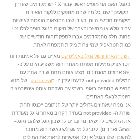
בגוגל: האם אני מופיע ראשון עבור X ? יש מקדמים שעדיין
"תקועים" שם וכל מה שהם מספקים ללקוח הוא דוח
מיקומים חודשי. היום, בעידן שבו התוצאות הופכות לאישיות
עבור גולש או מחשב והערך של מיקום בגוגל הופך לרלוונטי
פחות, חלק מהמקדמים עברו לספק דוחות חודשיים של
כמות הטראפיק שמייצרות מילות המפתח לאתר.
השינוי האחרון של גוגל באנליטיקס
מאיים גם על אמינות דוח
הטראפיק ממילות מפתח מאחר והוא משפיע היום על כ-
8% אחוזים מהנתונים ומציג אותם תחת שורה אחת עם
המילים not provided. לדעתי עידן ה- "
do no evil
" של מנוע
החיפוש הסתיים באופן רשמי עם העלמת אותה אינפורמציה
חיונית לבעלי האתרים.
אני מניח שאחוזים גדולים יותר של הנתונים ייכנסו תחת
שורת ה- not provided בעתיד הקרוב מאחר וגוגל מעודדת
את הגולשים להישאר מחוברים לחשבון גוגל שלהם (גוגל+,
Gmail ואחרים). לגבי כל מי שגולש כאשר הוא מחובר
לחשבון שלו בגוגל אין לנו אפשרות לראות את המילים