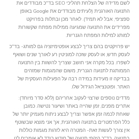
לשם מדידה של הצלחת תהליכי SEO בד"כ מבודדים את
התנועה האורגנית (לעיתים מבודדים את Google באופן
ספציפי, אבל לא תמיד). לאחר מכן ובתלות בפרויקט
מפרידים את התנועה שמגיעה ממילות מפתח שקשורות
למותג למילות המפתח הגנריות.
יש פרויקטים בהם צריך לבצע אופטימיזציה גם למותג- בד"כ
לעסק חדש, או לעסק שזכה למוניטין רע לאורך שנים ושואף
לשפרו. בכל מקרה אני חושב שצריך להשוות בין התנועה
הממותגת לתנועה הגנרית, משום שהמגמות שמזהים
בבדיקה זו מעידות במידה רבה על הפעילות העסקית של
האתר. ופוטנציאל הגידול שלו.
מדדים נוספים שרצוי לעקוב אחריהם (ללא סדר מיוחד):
אתרים מפנים, זמן שהייה באתר ושיעור נטישה. כמובן
שאחת לכמה זמן אפשר וצריך לבצע ניתוח מעמיק יותר של
כלל הפרמטרים בתנועה האורגנית, אך אני מוצא שבשוטף
אין צורך לעשות זאת- המטרה היא לזהות מגמות כוללות
בתנועה. בד"כ היקפי תנועה של חודש בודד לא אומרים לנו