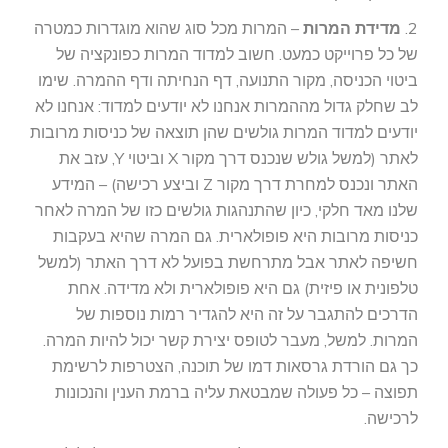
2.
מדידת המרות
– המרות מכל סוג שהוא מוגדרות כמטרה
של כל פרוייקט כמעט. חשוב למדוד המרות כפונקציה של
ביטוי הכניסה, מקור התנועה, דף הנחיתה ודף ההמרה. שימו
לב שחלק גדול מההמרות אנחנו לא יודעים למדוד: אנחנו לא
יודעים למדוד המרות גולשים שהן תוצאה של כניסות מרובות
לאתר (למשל גולש שנכנס דרך מקור X וביטוי Y, עזב את
האתר ונכנס למחרת דרך מקור Z וביצע רכישה) – המידע
שלנו מאד חלקי, כיון שהתנהגות גולשים כזו של המרה לאחר
כניסות מרובות היא פופולארית. גם המרה שהיא בעקבות
חשיפה לאתר אבל מתרחשת בפועל לא דרך האתר (למשל
טלפונית או פיזית) גם היא פופולארית ולא מדידה. אחת
הדרכים להתגבר על זה היא להגדיר רמות נוספות של
המרות. למשל, מעבר לטופס יצירת קשר יכול להיות המרה.
כך גם הורדת גרסאות דמו של תוכנה, הצטרפות לרשימת
תפוצה – כל פעולה שמבטאת עליה ברמת הענין והנכונות
לרכישה.