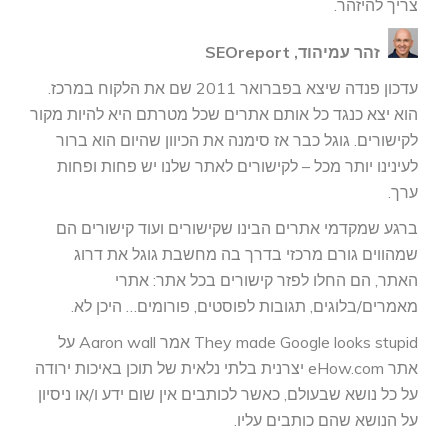
צריך להיזהר.
זהר עמיהוד, SEOreport
עדכון פנדה שיצא בפברואר 2011 שם את הלקוח במרכז.
הוא יצא כנגד כל אותם אתרים שכל מטרתם היא להיות מקור
לקישורים. גוגל כבר אז סימנה את הכיוון שהיום הוא ברור
לעינינו יותר מכל – לקישורים לאתר שלנו יש פחות ופחות
ערך.
ברגע שמקדמי אתרים הבינו שקישורים ועוד קישורים הם
שמהווים גורם מרכזי בדרך בה מחשבת גוגל את דרוג
האתר, הם החלו לפזר קישורים בכל אתר: אתרי
מאמרים/בלוגים, תגובות לפוסטים, פורומים… היכן לא.
They made Google looks stupid אמר Aaron wall על
אתר eHow.com יצרנית בלתי נלאית של תוכן באיכות ירודה
על כל נושא שבעולם, כאשר לכותבים אין שום ידע ו/או ניסיון
על הנושא שהם כותבים עליו.