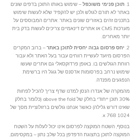
1.
תוכן פנימי משוכפל
– שימוש באותו התוכן בדפים שונים
באתר לא תורם לגולש ולכן יש להקפיד שלא לעשות שימוש
בתכנים זהים באזורים שונים באתר. אתרים המבוססים על
מערכות CMS או אתרים דינאמיים צריכים לעשות בדק בית
יותר מאחרים.
2.
יחס פרסום גבוה יחסית לתוכן באתר
– ברוב המקרים
הפרסום מיועד לעשיית רווחים עבור בעל האתר ולא עבור
רווחת הגולשים בו. באופן פרדוקסאלי גם אתרים שעשו
שימוש נרחב בפרסומות אדסנס של גוגל היו ברשימת
הנפגעים מפנדה.
מהמקרה של אנדרו הנסן למדנו שדף צריך להכיל לפחות
30% תוכן ייחודי בחלק של above the fold (כלומר בחלק
שאינו דורש גלילה) כאשר אנחנו גולשים ברזולוציית מסך של
1024 x 768.
בנוסף, השטח המוקצה לפרסום אינו יכול לעלות על השטח
המוקצה לתוכן בתצוגת הדפדפן בכל שלב נתון – במקסימום,