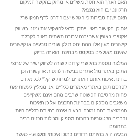
האם הערך הוא חסר, משלים או מחזק בהקשר המיקום
הרלוונטי בו הוא נמצא?
האם ישנה סבירות כי הגולש יעבור דרכו לדף המקושר?
אם כן, הקישור ראוי- ייתכן וכדאי להשקיע את זמננו בשיווק
אקטיבי באופן אשר יבנה עבורנו תשתית ראויה לקבלת
קישורים מעין אלו. ההתייחסות לקישורים טבעיים או קישורים
שאינם מאולצים בטקסט מבחינתי הוא זה בדיוק.
המלצה נוספת בהקשרי קידום קשורה לשיווק ישיר של ערוצי
התוכן באתר מול אתרים בנישה רלוונטית או קשורה וכן
בחינת איכות אותם האתרים. למרות ש"קל" לכל מקדם
לפרסם תוכן באתרי מאמרים כלליים, אני ממליץ לעשות זאת
פחות מהסיבה הפשוטה שרבים מהם אינם משקיעים
משאבים מספקים בבחינת התכנים ועל כן האיכות
הממוצעת בהם נמוכה. הבעיה איננה בהיותם כלליים היות
וברבים הקטגוריות רחבות מספיק ומכילות תכנים רבים
בתחומם.
הבעיה היא בהיותם רדודים בתוכן איכותי ומקצועי– כאשר