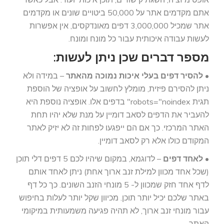
אתם מקדמים אתר על 50,000 ביטויים שונים או מקדמים
אתר שמכיל 3,000,000 דפים מאונדקסים, אין אפשרות
לעשות עבודה איכותית עבור כל מונח ומונח.
מספר דברים שכן ניתן לעשות:
•
להסיר דפים בעלי איכות נמוכה מהאתר
– במידה ולא
ניתן להסירם פיזית, מומלץ לחשוב על אופציה של הוספת
תגית robots="noindex" בדפים אלו. אופציה נוספת היא
להעביר את הדפים לסאב דומיין על מנת שלא יהיו תחת
האתר המרכזי. כך אם הם ייפגעו לפחות זה לא יזיק לאתר
המקודם כולו אלא רק לסאב דומיין.
•
לאחד דפים
– לדוגמא, במקום שיהיו לכם 5 דפים דלי תוכן
(שכל אחד מכוון למילת זנב ארוך אחת) ניתן לאחד אותם
לדף אחד חזק שמכוון ל- 5 מונחי הזנב השונים. כך כל דף
באתר שלכם יכיל יותר תוכן. מכיוון שקל יותר לעלות בחיפוש
עבור מונחי זנב ארוך, לא תהיה פגיעה משמעותית במיקומי
האתר.