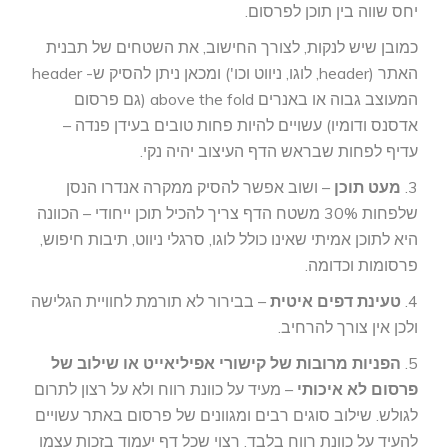
יחס שווה בין תוכן לפרסום.
כמובן שיש לנקות, לצורך החישוב, את השטחים של תבנית
האתר (header, לוגו, ניווט וכו') ומכאן ניתן להסיק ש- header
המעוצב גבוה או באנרים above the fold (גם פרסום
אדסנס ודומיו) עשויים להיות פחות טובים בעידן פנדה –
עדיף לפחות שבראש הדף העיצוב יהיה נקי.
3.
מעט תוכן
– ושוב אפשר להסיק ממקרה אנדרו הנסן
שלפחות 30% משטח הדף צריך להכיל תוכן ייחודי – הכוונה
היא לתוכן אמיתי שאינו כולל לוגו, סרגלי ניווט, תיבות חיפוש,
פרסומות וכדומה.
4.
טעינת דפים איטית
– בבירור לא תורמת לחוויית הגלישה
ולכן אין צורך להרחיב.
5.
הפניות מרובות של קישורי אפיליאייט או שילוב של
פרסום לא איכותי
– מעיד על כוונת רווח ולא על רצון לתרום
לגולש. שילוב סוגים רבים ומגוונים של פרסום באתר עשויים
להעיד על כוונת רווח בלבד. רצוי שכל דף יעמוד בזכות עצמו