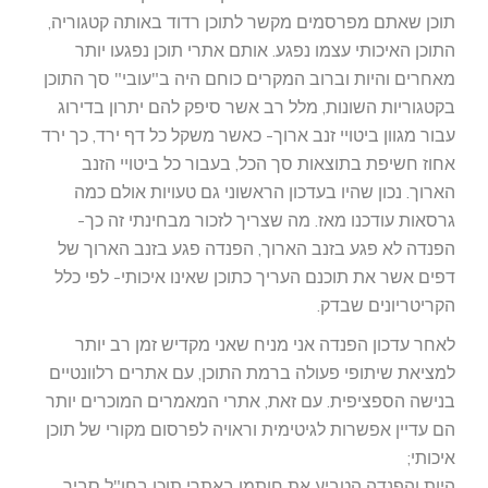
תוכן שאתם מפרסמים מקשר לתוכן רדוד באותה קטגוריה,
התוכן האיכותי עצמו נפגע. אותם אתרי תוכן נפגעו יותר
מאחרים והיות וברוב המקרים כוחם היה ב"עובי" סך התוכן
בקטגוריות השונות, מלל רב אשר סיפק להם יתרון בדירוג
עבור מגוון ביטויי זנב ארוך- כאשר משקל כל דף ירד, כך ירד
אחוז חשיפת בתוצאות סך הכל, בעבור כל ביטויי הזנב
הארוך. נכון שהיו בעדכון הראשוני גם טעויות אולם כמה
גרסאות עודכנו מאז. מה שצריך לזכור מבחינתי זה כך-
הפנדה לא פגע בזנב הארוך, הפנדה פגע בזנב הארוך של
דפים אשר את תוכנם העריך כתוכן שאינו איכותי- לפי כלל
הקריטריונים שבדק.
לאחר עדכון הפנדה אני מניח שאני מקדיש זמן רב יותר
למציאת שיתופי פעולה ברמת התוכן, עם אתרים רלוונטיים
בנישה הספציפית. עם זאת, אתרי המאמרים המוכרים יותר
הם עדיין אפשרות לגיטימית וראויה לפרסום מקורי של תוכן
איכותי;
היות והפנדה הטביע את חותמו באתרי תוכן בחו"ל סביר