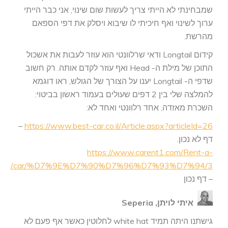
שמבחינתי לא הייתי צריך לעשות שום שינוי, אני כבר הייתי
ערוך לשינוי ואף חיכיתי לו שיבוא ויסלק את דפי הספאם
מהרשת.
קידום Longtail ודאי שרלוונטי הוא עוזר לעבות את אשכול
התוכן של מילת ה- Head ואף עוזר לקדם אותה. רק חשוב
שדפי ה- Longtail יענו על הצורך של הגולש, ראו דוגמא
להמלצה שלי בין 2 דפים שעולים בעמוד ראשון בביטוי:
השכרת מאזדה, אחד רלוונטי ואחד לא:
–
https://www.best-car.co.il/Article.aspx?articleId=26
דף לא נכון.
https://www.carent1.com/Rent-a-
car/%D7%9E%D7%90%D7%96%D7%93%D7%94/3/
– דף נכון
איתי לויתן, Seperia
גישתנו היתה תמיד white hat לחלוטין כאשר אף פעם לא