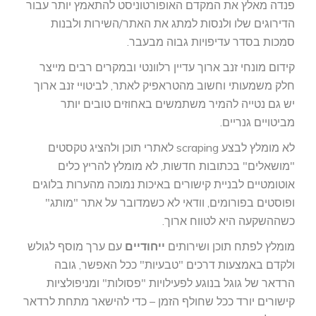
פנדה מאלץ את המקדם האופורטוניסט להתאמץ יותר עבור
הדירוגים שלו ולנסות למתג את האתר/השירות ולבנות
סמכות בסדר עדיפויות גבוה מבעבר.
קידום מונחי זנב ארוך עדיין רלוונטי ובמקרים רבים מייצר
חלק משמעותי וחשוב מהטראפיק לאתר, לביטויי זנב ארוך
יש גם נטייה להמיר משתמשים באחוזים טובים יותר
מביטויים גנריים.
לא מומלץ לבצע scraping לאתרי תוכן ולהציג טקסטים
"מושאלים" בכתובות חדשות, לא מומלץ להריץ כלים
אוטומטיים לבניית קישורים באיכות נמוכה מהערות בלוגים
ופוסטים בפורומים, וודאי לא כשמדובר על אתר "מותג"
כשההשקעה היא לטווח ארוך.
מומלץ לפתח תוכן ושירותים
ייחודיים
עם ערך מוסף לגולש
ולקדם באמצעות דרכים "טבעיות" ככל האפשר, גובה
הרדאר של גוגל בנוגע לפעילויות "פסולות" ומניפולציות
קישורים יורד ככל שחולף הזמן – כדי להישאר מתחת לרדאר