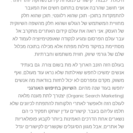
היכולת "לבנות" קישורים למטרות קידום נשחקת יותר ויותר.
אני חושב שהרבה אנשים בתחום חשים את המעבר
להתמקדות בתוכן- תוכן שהוא רלוונטי, תוכן שהוא חלק
מחוויית המשתמש של הגולש ושהוא חלק מהשפה השיווקית
של העסק. אני רואה את עולם קידום האתרים מתקרב אל
עבר עולם הפרסום ומגיע לנקודה שאופטימיזציה לעמוד לא
מסתיימת במיקוד מילות מפתח אלא מכילה בתוכה מכלול
שלם של גורמי שיווק, חווית משתמש וחברתיות.
בעולם הזה הזנב הארוך לא מת בשום צורה. גם בעתיד
אנשים ימשיכו לחפש שאילתות שלא נראו עוד מעולם, ואף
משווק, מקדם ומפרסם לא יכול לחזות בוודאות מה אנשים
יחפשו בעוד שנה מהיום.
השיווק בחיפוש האורגני
(Organic Search Marketing) יצטרך לתת מענה מלאה
לעולם הזה ולאפשר לאתרי הלקוחות להתפתח לכיוונים שלא
חלמו עליהם בעבר. קישורים עדין ישחקו תפקיד כי הם
נשארים אחת הדרכים האמינות ביותר לקבוע פופולאריות
של אתרים, אבל מגוון הסיגנלים שקשורים לקישורים יגדל