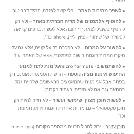
•
לשפר מהירות האתר
– בלי קשר לפנדה, תמיד דבר טוב.
•
להוסיף אלמנטים של מדיה חברתית באתר
– ולא רק
להוסיף בשביל לצאת ידי חובה אלא לעשות בדפים קריאה
לפעולה של שיתוף – ציוץ, לייק, share וכד'.
•
לחשוב על המרות
– לא בהכרח רק על קנייה, אלא גם על
מיקרו המרות דוגמת רישום לניוזלטר/ RSS של האתר ועוד.
•
להשתמש ב- micro formatsעל מנת לתת למנועי
החיפוש אינפורמציה נוספת
– הרשת הסמנטית אומנם רק
בפתח אבל אני מניח שהמאמצים הראשונים שלה יתוגמלו
בהתאם (גם אם לא מידית, בעתיד הקרוב).
•
לעשות תוכן מצוין, שימושי ועשיר
– לא חייב להיות רק
תוכן טקסטואלי – גם מדיות אחרות דוגמת וידאו, תמונות
וכד'.
תוכן עשיר
– יכול להכיל תכנים ממספר מקורות (mash-ups)