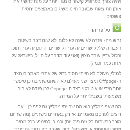
ויהיה צורך בפרופיל קישורים מגוון יותר על מנת להשיג את
אותן התוצאות שבעבר היינו משיגים באמצעים יחסית
פשוטים.
טל פריהר
נחש מה? פנדה לא שינה לא כלום ולא שום דבר בשיטת
העבודה שלי. קישורים זה עדיין קישורים והתוכן זה עדיין תוכן
והכול עדיין עובד מצוין (ואני עוד מדבר על חו"ל, בישראל על
אחת כמה וכמה).
למזלי, מעולם לא הייתי חסיד גדול של אתרי מאמרים מצד
ה-Offpage ומצד שני מעולם לא השתמשתי בתוכן טיפשי
יותר מידי או אוטומטי בצד ה-Onpage לכן פנדה לא היה
משמעותי בשבילי יתר על המידה.
מה שאני ממליץ הוא מה שהייתי ממליץ גם לפני כן – אם
רוצים לפרסם מאמרים, אז רק באתרים נישתיים (מה שהיום
מוכר כרשתות בלוגים פרטיות) וכמובן להימנע בכל מחיר
מתוכן אוטומטי או משוכפל (תוכן שעבר ספין טוב גם עובד