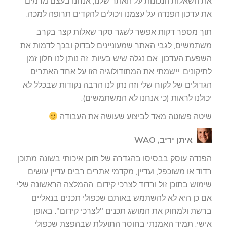
את השאלות הנכונות על האתר שלנו, אנחנו בעצם מדמים
את עדכון הפנדה על עצמנו ויכולים להקדים תרופה למכה.
תוך מספר דקות אפשר לשגר סקר שאלות קצר בקרב
משתמשים, לגבי האתר שמעוניינים לבדוק ובכך לדמות את
השפעת העדכון. אם נגלה שיש בעיות, זה נותן לנו חלון זמן
לתיקונים. יישמתי את המתודולוגיה הזו על אחד האתרים
הגדולים של לקוח שלי וזה נתן לנו הרבה נקודות שבכלל לא
יכולנו לראות (כי אנחנו לא המשתמשים).
שיטה פשוטה מאד לביצוע שעושה את העבודה
איתן יריב, WAO
הפנדה עוסק בבסיסו בהגדרה של תוכן איכותי בשונה מתוכן
רדוד או משוכפל, ועדיין, מקדמי אתרים רבים עדיין עושים
שימוש בתוכן זול ורדוד לצרכי קידום, ההמלצה הראשונה שלי,
אם כן היא לא להשתמש באותם שכפולי תכנים בנאליים
ברשת ולמחוק את המושג תכנים "לצרכי קידום". באופן
אישי, תמיד האמנתי בחוסר התועלת שבהפצת שכפולי