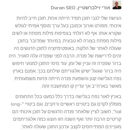
אורי זילברשטיין, Duran SEO
הגישה שלי לגבי תוכן תמיד הייתה אחת, תוכן חייב להיות
איכותי, מפורט וארוך וכמובן בעל ערך מוסף אמיתי לגולש
שקורא אותו. אף לא דגלתי בצפיפות מילות מפתח או לשים
מילות מפתח בצורה לא טבעית, במיוחד שמדובר בתוכן
שעולה לאתר של הלקוח, באופטימיזציה לתוכן הדגשים היו
זהים לדרישות של פנדה, הרבה לפני שפנדה עלה לאוויר, היה
ברור שפנדה זה עניין של זמן, עוד מימי התוכן למנועי חיפוש
היה ברור שגוגל ישיקו אלגוריתם שילחם בכך, אמנם בארץ
נפח הגלישה קטן והשפעת פנדה הייתה פחות משמעותית
מאשר בארה"ב אך עדיין קו המחשבה זהה.
בארץ לאור נפח בגלישה בדרך כלל כמעט בכל התחומים
מומלץ לקדם גם ביטויים ראשיים ורחבים, וגם ביטויי "long-
tail", חשוב לציין שלאחר פנדה הדגשים על תוכן איכותי הם
קריטיים הרבה יותר ואף השנה הזו הוצגו כמה אלגוריתמים
מעניינים המתייחסים לקצב עדכון התוכן שעולה לאתר.