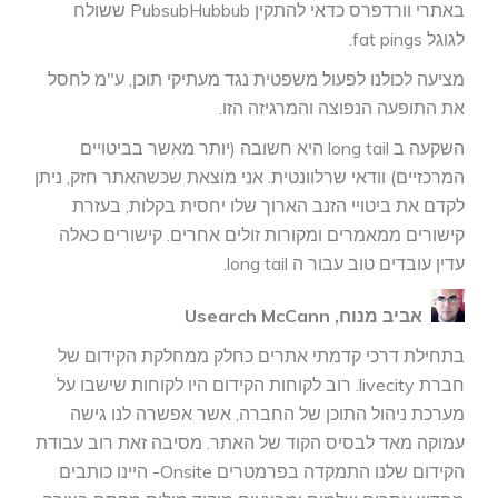
באתרי וורדפרס כדאי להתקין PubsubHubbub ששולח
לגוגל fat pings.
מציעה לכולנו לפעול משפטית נגד מעתיקי תוכן, ע"מ לחסל
את התופעה הנפוצה והמרגיזה הזו.
השקעה ב long tail היא חשובה (יותר מאשר בביטויים
המרכזיים) וודאי שרלוונטית. אני מוצאת שכשהאתר חזק, ניתן
לקדם את ביטויי הזנב הארוך שלו יחסית בקלות, בעזרת
קישורים ממאמרים ומקורות זולים אחרים. קישורים כאלה
עדין עובדים טוב עבור ה long tail.
אביב מנוח, Usearch McCann
בתחילת דרכי קדמתי אתרים כחלק ממחלקת הקידום של
חברת livecity. רוב לקוחות הקידום היו לקוחות שישבו על
מערכת ניהול התוכן של החברה, אשר אפשרה לנו גישה
עמוקה מאד לבסיס הקוד של האתר. מסיבה זאת רוב עבודת
הקידום שלנו התמקדה בפרמטרים Onsite- היינו כותבים