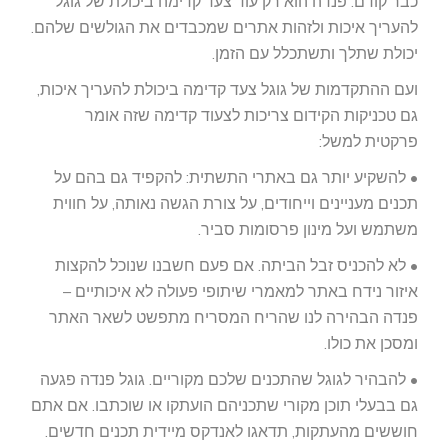
כבר קודם. פנדה הוא רק עוד צעד קדימה ביכולת של גוגל
להעריך איכות ולזהות אתרים שמכבדים את הגולשים שלהם.
יכולת שתלך ותשתכלל עם הזמן.
ועם ההתקדמות של גוגל צעד קדימה ביכולת להעריך איכות,
גם טכניקות הקידום צריכות לצעוד קדימה שזה אומר
פרקטית למשל:
• להשקיע יותר גם באתרי התשתית: להקפיד גם בהם על
תכנים מעניינים וייחודים, על צורת הגשה נאותה, על חווית
משתמש ועל מינון פרסומות סביר.
• לא להכניס זבל הביתה. אם פעם חשבנו שנוכל להקצות
איזור נידח באתר למאמרי שיתופי פעולה לא איכותיים –
פנדה הבהירה לנו שהריח המסריח מתפשט לשאר האתר
ומסכן את כולו.
• להבהיר לגוגל שהתכנים שלכם מקוריים. גוגל פנדה פגעה
גם בבעלי תוכן מקורי שתכניהם הועתקו או שוכתבו. אם אתם
חוששים מהעתקות, תדאגו לאנדקס מיידית תכנים חדשים.