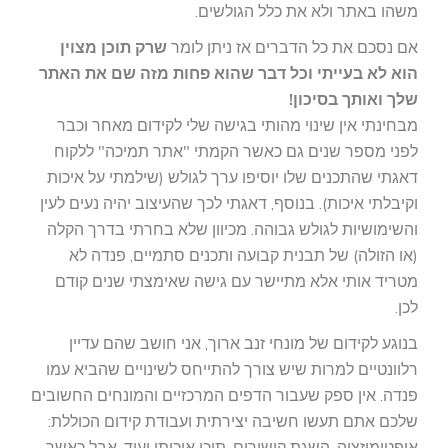
משהו באתר ולא את כלל הגולשים.
אם נסכם את כל הדברים אז ניתן לומר
שרק תוכן מצוין
הוא לא בעייתי וכל דבר שהוא פחות מזה שם את האתר
שלך ואותך בסיכון!
מבחינתי אין שינוי מהותי בגישה שלי לקידום מאחר וכבר
לפני מספר שנים גם כאשר הקמתי "אתר תמיכה" ללקוח
דאגתי שהתכנים שלו יוסיפו ערך לגולש (שילמתי על איכות
וקיבלתי איכות). בנוסף, דאגתי לכך שהעיצוב יהיה נעים לעין
והשימושיות לגולש גבוהה. מכיוון שלא בחרתי בדרך הקלה
(או הזולה) של תבנית קבועה ותכנים סתמיים, פנדה לא
מטריד אותי אלא מתיישר עם גישה שאימצתי שנים קודם
לכן.
בנוגע לקידום של מונחי זנב ארוך, אני חושב שהם עדיין
רלוונטיים למרות שיש צורך להתייחס לשינויים שהביא עמו
פנדה. אין ספק שעבור הדפים המרכזיים והמונחים החשובים
שלכם אתם תעשו חשיבה יצירתית ועבודת קידום הכוללת:
אופטימיזציה, השגת קישורים, תוכן איכותי ועוד. אבל כאשר