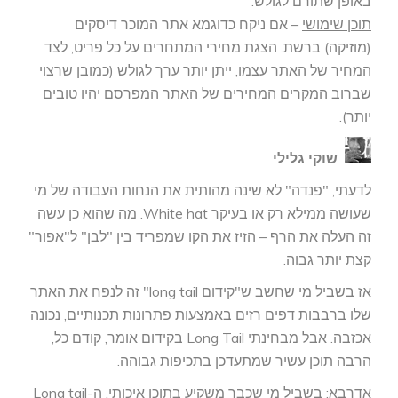
באופן שתורם לגולש.
תוכן שימושי
– אם ניקח כדוגמא אתר המוכר דיסקים
(מוזיקה) ברשת. הצגת מחירי המתחרים על כל פריט, לצד
המחיר של האתר עצמו, ייתן יותר ערך לגולש (כמובן שרצוי
שברוב המקרים המחירים של האתר המפרסם יהיו טובים
יותר).
שוקי גלילי
לדעתי, "פנדה" לא שינה מהותית את הנחות העבודה של מי
שעושה ממילא רק או בעיקר White hat. מה שהוא כן עשה
זה העלה את הרף – הזיז את הקו שמפריד בין "לבן" ל"אפור"
קצת יותר גבוה.
אז בשביל מי שחשב ש"קידום long tail" זה לנפח את האתר
שלו ברבבות דפים רזים באמצעות פתרונות תכנותיים, נכונה
אכזבה. אבל מבחינתי Long Tail בקידום אומר, קודם כל,
הרבה תוכן עשיר שמתעדכן בתכיפות גבוהה.
אדרבא: בשביל מי שכבר משקיע בתוכן איכותי, ה-Long tail