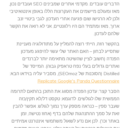
הדברים עובדים. מקדמי אתרים שמבינים SEO ועובדים נכון,
מאז ומעולם מיישמים את העקרונות הללו באופן אינטואיטיבי
ולכן לא הרגישו שום פגיעה אחרי העדכון. לגבי ביטויי זנב
ארוך, מאז ומתמיד הם היו רלוונטיים, אני לא רואה את הקשר
שלהם לעדכון.
בהקשר הזה, הייתי רוצה להמליץ על מתודולוגיה מעניינת
שתסייע לבחון – האם האתר שלי עשוי להיפגע מעדכון
הפנדה (חשוב לציין שהשיטה מתאימה יותר לברנדים
ואתרים גדולים בעלי נפח טראפיק גבוה). המייסד של
Distilled (הסוכנות של SEOmoz), מסביר עליה בוידאו הבא:
Replicate Google's Panda Questionnaire
הסבר קצר: עדכון הפנדה מסווג את התוכן בהתאם לתרומה
הממשית שלו לגולשים. לדוגמא: טקסט דל/לא תקין/כזה
שעבר ספין – כנראה מספק ערך נמוך לגולש. אפשר להבין
זאת על סמך ההתנהגות שלהם בדף (אחוז נטישה, זמן
באתר וכו'). לכן אם נדע לשאול משתמשי אינטרנט אמיתיים