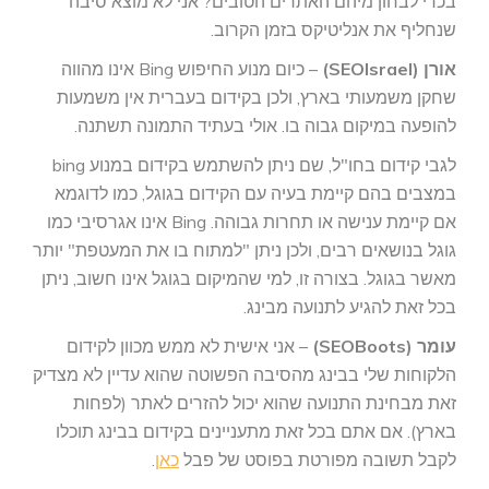
בכדי לבחון מיהם האתרים הטובים? אני לא מוצא סיבה
שנחליף את אנליטיקס בזמן הקרוב.
אורן (SEOIsrael)
– כיום מנוע החיפוש Bing אינו מהווה
שחקן משמעותי בארץ, ולכן בקידום בעברית אין משמעות
להופעה במיקום גבוה בו. אולי בעתיד התמונה תשתנה.
לגבי קידום בחו"ל, שם ניתן להשתמש בקידום במנוע bing
במצבים בהם קיימת בעיה עם הקידום בגוגל, כמו לדוגמא
אם קיימת ענישה או תחרות גבוהה. Bing אינו אגרסיבי כמו
גוגל בנושאים רבים, ולכן ניתן "למתוח בו את המעטפת" יותר
מאשר בגוגל. בצורה זו, למי שהמיקום בגוגל אינו חשוב, ניתן
בכל זאת להגיע לתנועה מבינג.
עומר (SEOBoots)
– אני אישית לא ממש מכוון לקידום
הלקוחות שלי בבינג מהסיבה הפשוטה שהוא עדיין לא מצדיק
זאת מבחינת התנועה שהוא יכול להזרים לאתר (לפחות
בארץ). אם אתם בכל זאת מתעניינים בקידום בבינג תוכלו
לקבל תשובה מפורטת בפוסט של פבל
כאן
.