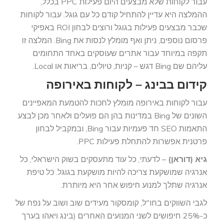
עבור לקוחות שלא מבצעים היום פעילות PPC בכלל,
ההמלצה היא עדיין להתחיל קודם כל עם גוגל. עבור לקוחות
שכבר מבצעים פעילות בגוגל ורוצים לבחון ROI באפיקי
פרסום נוספים, ניתן ואף מומלץ לנסות את Bing. המלצה זו
תקפה במיוחד עבור אתרים שעוסקים באחד התחומים
עליהם שם Bing דגש – קניות, טיולים, בריאות או Local.
קידום בבינג – לקוחות באירופה
עבור לקוחות באירופה מומלץ לחכות להטמעת המאפיינים
השונים של Bing במדינות בהן הם פועלים ולאחר מכן לבצע
התאמות SEO חד פעמיות עבור Bing, ובמקביל לבחון
פרטנית אפשרות להתחלת פעילות PPC.
גיא (דוראן)
– לדעתי, כל עוד מתעסקים בשוק הישראלי, כל
אנרגיה שמושקעת צריכה להיות מושקעת בגוגל. כל טיפת
אנרגיה שתלך למנוע חיפוש אחר היא מיותרת.
לגבי השווקים בחו"ל, קומסקור מעידים שוב ושוב על נפח של
כ-25% חיפושים לשני המנועים האחרים (בינג ויאהו בערך