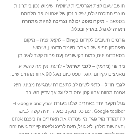
חושב שעם קצת אגרסיביות שיווקית, שימוש נכון ביתרונות
מוצרי התוכנה שלה, שילוב נכון של יאהו וטיפה מלחמה
בספאם –
מיקרוסופט יכולה וצריכה להיות מתחרה
ראויה לגוגל, בארץ ובכלל
.
גורמים חשובים לקידום בBing – לוקאליזציה – מיקום
האיחסון הפיזי של האתר, סיומת הדומיין, שימוש
בסאבדומיינים, כמות הקישורים (עם פחות קשר לאיכות)…
ניר שי (נירמי)
–
לגבי ישראל
– לדעתי אין מה להשקיע
מאמצים לקידום, גוגל תופס כיום מעל 90 אחוז מהחיפושים.
לגבי חו"ל
– כדאי לשים לב לתעבורה שמגיעה מבינג, היא
אמנם מהווה אחוז קטן יחסית לגוגל אך עדיין חשובה.
גוגל תקעה יתד באתרים שלנו בעזרת Google analytics ו-
Google toolbar , עם כלי מעקב כאלה , יהיה קשה לבינג
להתמודד מול גוגל. מי שמדרג את האתרים זה בעצם אנחנו
(האנושות כולה) ולא גוגל, האם לבינג וליאהו קיימת גישה זהה