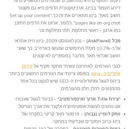
לעמוד המקודם היא מהחשובים שבגורמים המשפיעים על
דירוג העמוד בבינג. ארכיטקטורת הדפים היא גם פקטור
חשוב מאוד, בינג מתארים את זה כך:"Set up your content
pages like an org chat". כלומר, ארגנו את הדפים התוכן
כמו ארגון – ראשי מחלקות, תתי מחלקות וכו'
פבל (AskPavel)
– נכון לאוגוסט 2009, בינג היה אחראי
על כ-10.7% מכלל החיפושים שנעשו בארה"ב, כך שאני
חושב שכדאי מאד, מדובר במספרים לא קטנים.
לגבי הגורמים, לאחרונה עשיתי מחקר מקיף על
קידום
אתרים ב- bing
. בפוסט ציינתי את הגורמים החשובים ביותר
ביחס לגוגל ומתודולוגיית ה-SEO שיש לנקוט בכל אחד
מהמנועים. להלן חלק מהגורמים:
יצירת Title ארוך ואינפורמטיבי
– בניגוד לגוגל שעבורו
אנו נוהגים לעשות אופטימיזציה ולקצר את אורך הטייטל.
וותק דומיין (גבוה)
– פרמטר מאד קריטי במקרה של
בינג ברוב המקרים שבדקתי במחקר.
כמות קישורים חיצוניים
– במקרה של בינג, הכמות