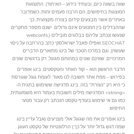
שווה בשווה כיום, ובעתיד כידוע – האיחוד). התוצאות
המוצגות בחיפושים, הם הרבה פעמים זהות, כשמדובר
באתרים אשר מבצעים קידום בצורה מקצועית, כך
שההבדלים בין המנועים אינם גדולים. ישנם מספר מחקרים
שנעשו ונכתב עליהם בבלוגים מובילים (webconfs,
SEOCHAT ואפילו פאבל ישראלסקי כתב בהרחבה על ניסוי
שעשה), וגם במרכז הטכני של בינג מתוארים הדברים
המרכזיים, שאינם שונים במהותם מגוגל, רק בדגשים שונים.
הדבר הראשון הוא – קוד האתר והטקסטים. בינג אומרים
בפירוש – מפת אתר חשובה לנו מאוד, לעומת גוגל שגורסת
כי היא רק "נעזרת" בזה, בינג מדגישה ששימוש בתגית ה-
<strong> המדגישה מילים חשובות בעמוד היא משמעותית,
כמו גם אי שימוש בעודף טקסט הנכתב רק עבור מנועי
החיפוש.
בינג אומרים את מה שגוגל אולי מצניעים (אבל עדיין בינג
שמה דגש גדול יותר על כך:) הרלוונטיות של טקסט העוגן