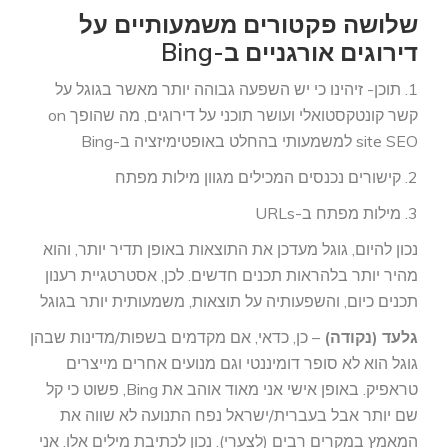
שלושה פקטורים משמעותיים על
דירוגים אורגניים ב-Bing
1. תוכן- זיהינו כי יש השפעה גבוהה יותר מאשר בגוגל על
קשר קונטקסטואלי ועושר תוכני על דירוגים, מה שהופך on
site SEO למשמעותי בהחלט באופטימיזציה ב-Bing
2. קישורים נכנסים המכילים מגוון מילות מפתח
3. מילות מפתח ב-URLs
נכון להיום, גוגל מעדכן את התוצאות באופן תדיר יותר, והוא
מהיר יותר בלהראות תכנים חדשים. לכן, אסטרטגיית רענון
תכנים כיום, והשפעותיה על תוצאות, משמעותית יותר בגוגל
גלעד (נקודה)
– כן, כדאי, אם מקדמים בשפות/מדינות שבהן
גוגל הוא לא סופר דומיננטי וגם מנועים אחרים מייצרים
טראפיק. באופן אישי אני מאוד אוהב את Bing, פשוט כי קל
שם יותר אבל בעברית/ישראל נפח התנועה לא שווה את
המאמץ במקרים רבים (לצערי). נכון לכתיבת מילים אלו. אני