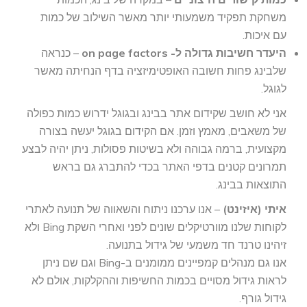
משחקת תפקיד משמעותי יותר מאשר השילוב של כמות
עם איכות.
היעדר חשיבות גדולה ל- on page factors
– כנראה
שלבינג פחות חשובה האופטימיזציה בדף הנחיתה מאשר
לגוגל.
אני לא חושב שקידום אתר בבינג ובגוגל ידרוש כמות כפולה
של משאבים, מאמץ וזמן. אם הקידום בגוגל יעשה בצורה
מקצועית, ברמה גבוהה ולא בשיטות פסולות, ניתן יהיה לבצע
תמרונים קטנים בדפי האתר בכדי להתברג גם בראש
התוצאות בבינג.
איתי (איזינט)
– אנו ערכנו ניתוח והשאווה של תנועה לאתרי
לקוחות שלנו מוורטיקלים שונים לפני ואחרי השקת Bing ולא
זיהינו טרנד חד משמעי של גידול בתנועה.
אנו גם מנהלים קמפיינים ממומנים ב-Bing וגם שם ניתן
לראות גידול מסויים בכמות החשיפות וההקלקות, אולם לא
גידול גורף.