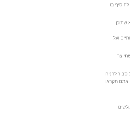
הוסיף בו
 שתוכן
יים ועל
תייצר
 סביר להניח
 אתם תקראו
Powerho) שבאמצעותה הצלחתי לייצר ללקוח של החברה 3328 גולשים