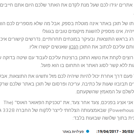
תרים יגידו לכם שעל מנת לקדם את האתר שלכם היום אתם חייבים ל
ו של תוכן באתר אינה מוטלת בספק, אבל מה שלא מספרים לכם הוא
יהיה, אינו מספיק להשגת מיקומים טובים בגוגל!
 בראש התוצאות, ובעיקר במונחים תחרותיים, נדרשים קישורים איכות
תם עליכם לכתוב את התוכן
הנכון
שאנשים יקשרו אליו.
וצים לקחת את נושא התוכן ברצינות עליכם לעבוד עם שיטה בדוקה ש
ת ללא קשר לסוג האתר או התחום בו הוא פועל.
פעם דרך אחרת יכול להיות שיהיה לכם מזל ותשיגו את התוצאות, אבל
ם תבזבזו שעות על כתיבה, עריכה ופרסום של תוכן באתר שלכם שרק
 לשלם על המאמץ שהשקעתם.
במאמר הבא אני אציג בפניכם, צעד אחר צעד, את "טכניקת הפאואר האוס" (The
use Technique
ית בתוך שלושה שבועות בלבד: