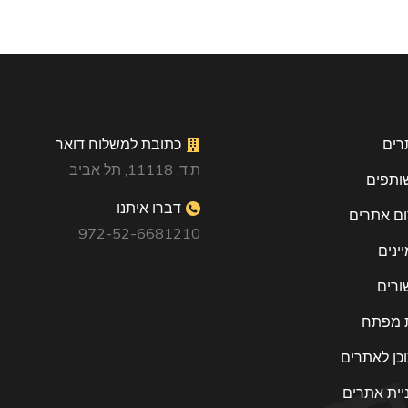
רים
כתובת למשלוח דואר
ת.ד. 11118, תל אביב
שותפים
דברו איתנו
ום אתרים
972-52-6681210
יינים
ורים
ת מפתח
כן לאתרים
יית אתרים