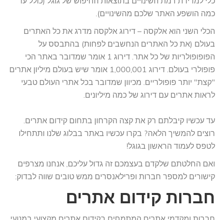
כלי למדידת רמת השינויים בתוצאות החיפוש של גוגל (כולל עד
כמה הושפע האתר שלכם מהשינויים).
הכלי השני הוא אלקסה
– דירוג אלקסה מדרג את כל האתרים
בעולם (את כל האתרים הנחשבים לפחות) בהתבסס על
הפופופולריות של כל אתר. דירוג 1 אומר שמדובר באתר הכי
פופולרי בעולם. דירוג 1,000,001 אומר שיש בעולם מיליון אתרים
"קצת" יותר פופולריים. מכיוון שמדובר בכל אתרי העולם טבעי
לראות אתרים עם דירוג של כמה מיליונים.
עד עכשיו קיבלתם רק את קצה הקרחון בתחום קידום אתרים.
רוצים להמשיך הלאה? בקרו עכשיו באתר בבלוג שלנו ותתחילו
לטפס לעמוד הראשון בגוגל!
ואם החלטתם שלקדם בעצמכם זה גדול עליכם, אנחנו מצרפים
קישורים למספר חברות ופרילאנסרים ממש טובים שווה לבדוק:
חברות קידום אתרים
חברות ומקדמי אתרים המתמחים בקידום אתרים מקצועי במנועי